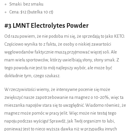
Smaki: bez smaku
Cena: $12 (butelka 10 ct)
#3 LMNT Electrolytes Powder
Od razu powiem, że nie podoba mi się, że sprzedają to jako KETO.
Częściowo wynika to z faktu, że osoby o niskiej zawartości
węglowodanów faktycznie muszą przyjmować więcej soli. Ale
mam wielu sportowców, którzy uwielbiają słony, słony smak. Z
tego powodu nie jest to mój najlepszy wybór, ale może być
dokładnie tym, czego szukasz.
W rzeczywistości wiemy, że intensywne pocenie się może
zwiększyć nasze zapotrzebowanie na magnez o 10-20%, więc ta
mieszanka napojów stara się to uwzględnić. Wiadomo również, że
magnez może pomóc w pracy jelit. Więc może nie testuj tego
napoju podczas wyścigu! Sprawdź, jak Twój organizm to lubi,
ponieważ jest to nieco wyższa dawka niż w przypadku innych