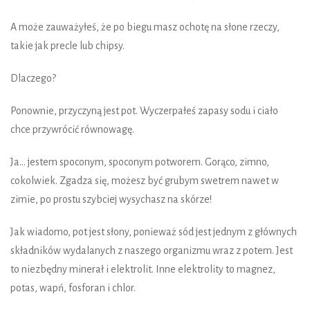
A może zauważyłeś, że po biegu masz ochotę na słone rzeczy,
takie jak precle lub chipsy.
Dlaczego?
Ponownie, przyczyną jest pot. Wyczerpałeś zapasy sodu i ciało
chce przywrócić równowagę.
Ja... jestem spoconym, spoconym potworem. Gorąco, zimno,
cokolwiek. Zgadza się, możesz być grubym swetrem nawet w
zimie, po prostu szybciej wysychasz na skórze!
Jak wiadomo, pot jest słony, ponieważ sód jest jednym z głównych
składników wydalanych z naszego organizmu wraz z potem. Jest
to niezbędny minerał i elektrolit. Inne elektrolity to magnez,
potas, wapń, fosforan i chlor.