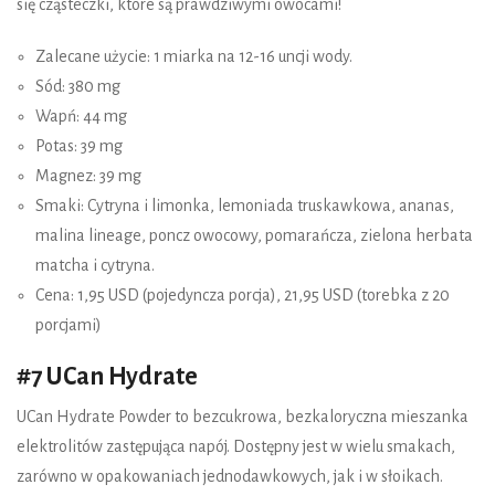
się cząsteczki, które są prawdziwymi owocami!
Zalecane użycie: 1 miarka na 12-16 uncji wody.
Sód: 380 mg
Wapń: 44 mg
Potas: 39 mg
Magnez: 39 mg
Smaki: Cytryna i limonka, lemoniada truskawkowa, ananas,
malina lineage, poncz owocowy, pomarańcza, zielona herbata
matcha i cytryna.
Cena: 1,95 USD (pojedyncza porcja), 21,95 USD (torebka z 20
porcjami)
#7 UCan Hydrate
UCan Hydrate Powder to bezcukrowa, bezkaloryczna mieszanka
elektrolitów zastępująca napój. Dostępny jest w wielu smakach,
zarówno w opakowaniach jednodawkowych, jak i w słoikach.