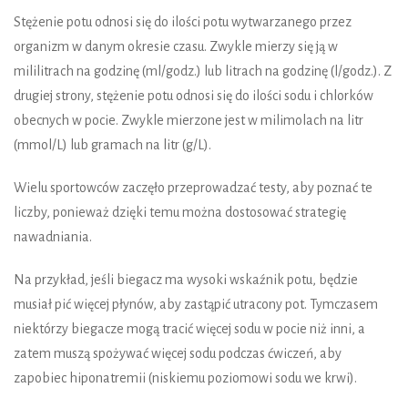
Stężenie potu odnosi się do ilości potu wytwarzanego przez
organizm w danym okresie czasu. Zwykle mierzy się ją w
mililitrach na godzinę (ml/godz.) lub litrach na godzinę (l/godz.). Z
drugiej strony, stężenie potu odnosi się do ilości sodu i chlorków
obecnych w pocie. Zwykle mierzone jest w milimolach na litr
(mmol/L) lub gramach na litr (g/L).
Wielu sportowców zaczęło przeprowadzać testy, aby poznać te
liczby, ponieważ dzięki temu można dostosować strategię
nawadniania.
Na przykład, jeśli biegacz ma wysoki wskaźnik potu, będzie
musiał pić więcej płynów, aby zastąpić utracony pot. Tymczasem
niektórzy biegacze mogą tracić więcej sodu w pocie niż inni, a
zatem muszą spożywać więcej sodu podczas ćwiczeń, aby
zapobiec hiponatremii (niskiemu poziomowi sodu we krwi).