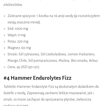
elektrolitów.
Zalecane spożycie: 1 kostka na 16 uncji wody (ja rozcieńczyłem
swoją znacznie mniej).
Sód: 1000 mg
Wapń: 0 mg
Potas: 220 mg
Magnez: 60 mg
Smaki: Sól cytrusowa, Sól czekoladowa, Lemon Habanero,
Mango Chile, Sól pomarańczowa, Malina, Bez smaku, Arbuz
Cena: 45 USD (30 szt.)
#4 Hammer Endurolytes Fizz
Tabletki Hammer Endurolyte Fizz są doskonałym dodatkiem do
butelki z wodą. Zapewniają zarówno lekkie musowanie, jak i
smak, co może zachęcać do spożywania płynów, zwłaszcza
podczas ćwiczeń.