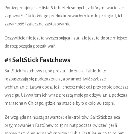
Poniżej znajduje się lista 8 tabletek solnych, z którymi warto się
zapoznać. Dla każdego produktu zawarłem krótki przegląd, ich
zawartość i zalecane zastosowanie.
Oczywiście nie jest to wyczerpująca lista, ale jest to dobre miejsce
do rozpoczęcia poszukiwań.
#1 SaltStick Fastchews
SaltStick Fastchews są po prostu... do żucia! Tabletki te
rozpuszczają się podczas żucia, aby umożliwić szybsze
wchłanianie. Łatwa opcja, jeśli chcesz mieć coś przy sobie podczas
wyścigu. Używałem ich wraz z resztą mojego odżywiania podczas
maratonu w Chicago, gdzie na starcie było około 80 stopni.
Ze względu na niższą zawartość elektrolitów, SaltStick zaleca
przyjmowanie 1 FastChew co 15 minut podczas ćwiczeń, jeśli
spożywasz również napój sportowy lub 2 FastChews co 15 minut,