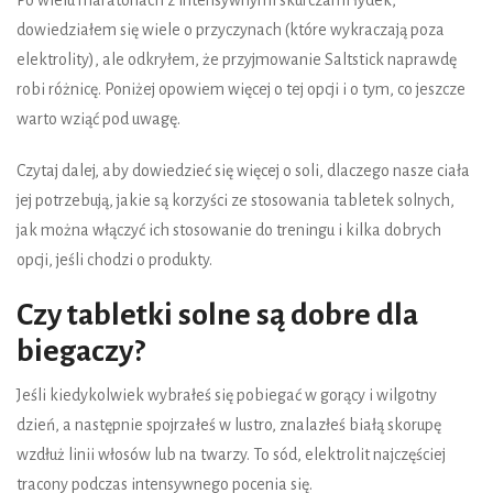
Po wielu maratonach z intensywnymi skurczami łydek,
dowiedziałem się wiele o przyczynach (które wykraczają poza
elektrolity), ale odkryłem, że przyjmowanie Saltstick naprawdę
robi różnicę. Poniżej opowiem więcej o tej opcji i o tym, co jeszcze
warto wziąć pod uwagę.
Czytaj dalej, aby dowiedzieć się więcej o soli, dlaczego nasze ciała
jej potrzebują, jakie są korzyści ze stosowania tabletek solnych,
jak można włączyć ich stosowanie do treningu i kilka dobrych
opcji, jeśli chodzi o produkty.
Czy tabletki solne są dobre dla
biegaczy?
Jeśli kiedykolwiek wybrałeś się pobiegać w gorący i wilgotny
dzień, a następnie spojrzałeś w lustro, znalazłeś białą skorupę
wzdłuż linii włosów lub na twarzy. To sód, elektrolit najczęściej
tracony podczas intensywnego pocenia się.