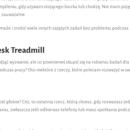
yśleniu, gdy używam stojącego biurka lub chodzę. Nie mam poję
o zauważalne.
ile i zrobić wiele innych zajętych zadań bez problemu podczas
sk Treadmill
jąć wyzwanie, ale co powinieneś skupić się na robieniu badań dla
podczas pracy? Oto niektóre z rzeczy, które polecam rozważyć w s
ść głośne? Cóż, to ostatnia rzecz, którą chcesz, gdy rozważasz je
niu, zwłaszcza jeśli odbierasz telefony lub masz spotkania podc