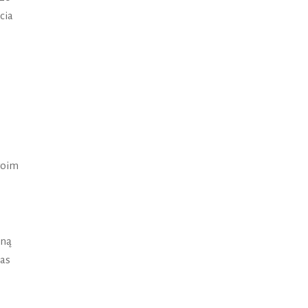
cia
woim
dną
zas