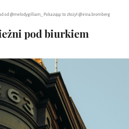
ład od @melodygilliam_
Pokazując to złożył @irina.bromberg
ieżni pod biurkiem