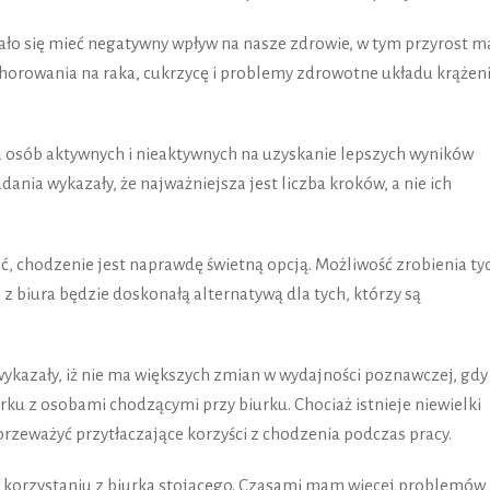
ało się mieć negatywny wpływ na nasze zdrowie, w tym przyrost m
chorowania na raka, cukrzycę i problemy zdrowotne układu krążeni
 osób aktywnych i nieaktywnych na uzyskanie lepszych wyników
dania wykazały, że najważniejsza jest liczba kroków, a nie ich
ać, chodzenie jest naprawdę świetną opcją. Możliwość zrobienia ty
 biura będzie doskonałą alternatywą dla tych, którzy są
wykazały, iż nie ma większych zmian w wydajności poznawczej, gdy
rku z osobami chodzącymi przy biurku. Chociaż istnieje niewielki
 przeważyć przytłaczające korzyści z chodzenia podczas pracy.
 w korzystaniu z biurka stojącego. Czasami mam więcej problemów