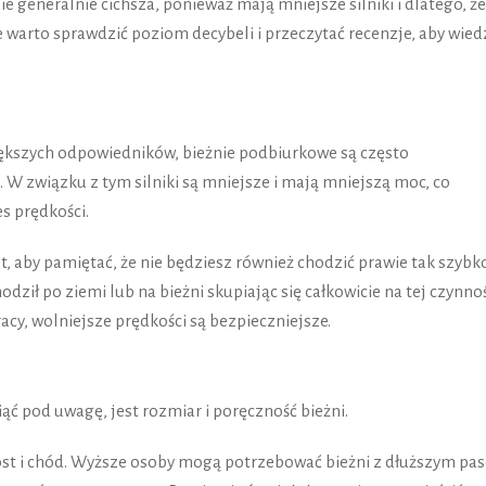
 generalnie cichsza, ponieważ mają mniejsze silniki i dlatego, że
e warto sprawdzić poziom decybeli i przeczytać recenzje, aby wied
ększych odpowiedników, bieżnie podbiurkowe są często
W związku z tym silniki są mniejsze i mają mniejszą moc, co
s prędkości.
t, aby pamiętać, że nie będziesz również chodzić prawie tak szybk
dził po ziemi lub na bieżni skupiając się całkowicie na tej czynnoś
cy, wolniejsze prędkości są bezpieczniejsze.
ąć pod uwagę, jest rozmiar i poręczność bieżni.
ost i chód. Wyższe osoby mogą potrzebować bieżni z dłuższym pa