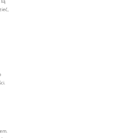
 są
zieć,
o
ci.
sem.