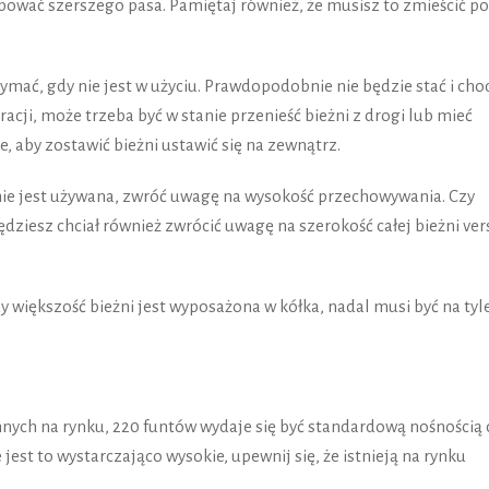
ować szerszego pasa. Pamiętaj również, że musisz to zmieścić p
ymać, gdy nie jest w użyciu. Prawdopodobnie nie będzie stać i cho
racji, może trzeba być w stanie przenieść bieżni z drogi lub mieć
e, aby zostawić bieżni ustawić się na zewnątrz.
 nie jest używana, zwróć uwagę na wysokość przechowywania. Czy
ędziesz chciał również zwrócić uwagę na szerokość całej bieżni ver
y większość bieżni jest wyposażona w kółka, nadal musi być na tyl
innych na rynku, 220 funtów wydaje się być standardową nośnością 
e jest to wystarczająco wysokie, upewnij się, że istnieją na rynku