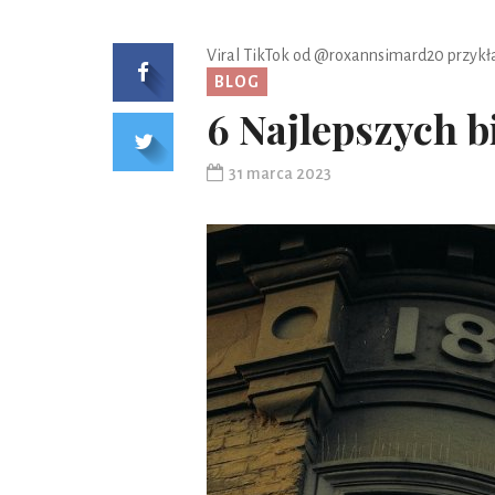
Viral TikTok od @roxannsimard20
przyk
BLOG
6 Najlepszych b
31 marca 2023