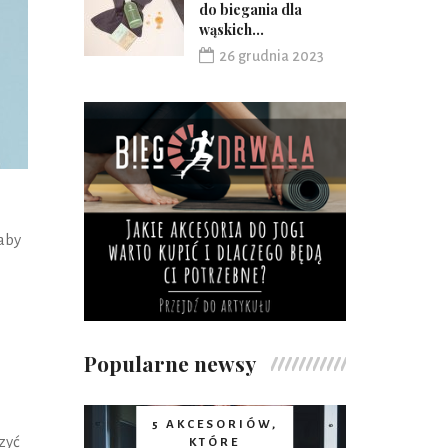
do biegania dla
wąskich...
26 grudnia 2023
aby
Popularne newsy
5 AKCESORIÓW,
zyć
KTÓRE