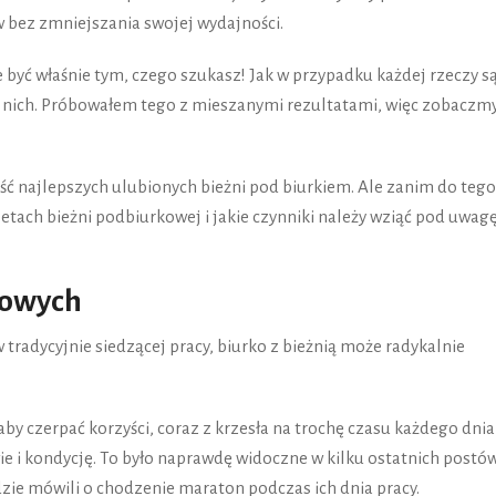
w bez zmniejszania swojej wydajności.
e być właśnie tym, czego szukasz! Jak w przypadku każdej rzeczy s
 nich. Próbowałem tego z mieszanymi rezultatami, więc zobaczmy
 najlepszych ulubionych bieżni pod biurkiem. Ale zanim do tego
etach bieżni podbiurkowej i jakie czynniki należy wziąć pod uwag
towych
 tradycyjnie siedzącej pracy, biurko z bieżnią może radykalnie
 aby czerpać korzyści, coraz z krzesła na trochę czasu każdego dnia
 i kondycję. To było naprawdę widoczne w kilku ostatnich postó
zie mówili o chodzenie maraton podczas ich dnia pracy.