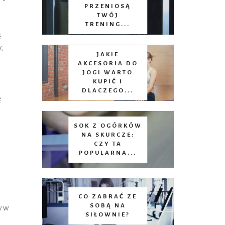
PRZENIOSĄ
TWÓJ
TRENING...
ą
,
JAKIE
AKCESORIA DO
JOGI WARTO
KUPIĆ I
DLACZEGO...
ę
SOK Z OGÓRKÓW
NA SKURCZE:
CZY TA
POPULARNA...
CO ZABRAĆ ZE
SOBĄ NA
w w
SIŁOWNIE?