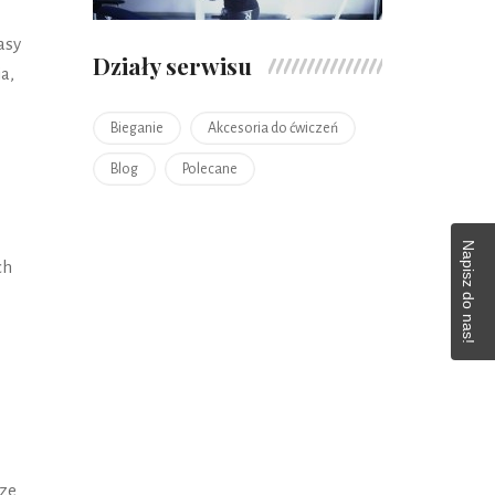
asy
Działy serwisu
a,
Bieganie
Akcesoria do ćwiczeń
Blog
Polecane
Napisz do nas!
ch
 ze