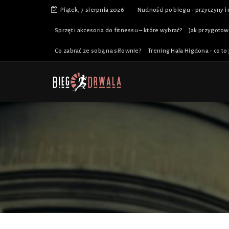
Piątek, 7 sierpnia 2026
Nudności po biegu - przyczyny i
Sprzęt i akcesoria do fitnessu – które wybrać?
Jak przygotow
Co zabrać ze sobą na siłownie?
Trening Hala Higdona - co to 