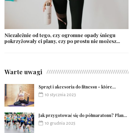
Niezależnie od tego, czy ogromne opady śniegu
pokrzyżowały ci plany, czy po prostu nie możesz...
Warte uwagi
Sprzęt i akcesoria do fitnessu – które...
10 stycznia 2023
Jak przygotować się do półmaratonu? Plan...
10 grudnia 2025