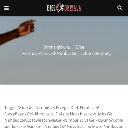
Strona główna
Blog
Recenzja Asics Gel-Nimbus 26 | Dobre i złe strony
Toggle
Asics Gel-Nimbus 26 PrzeglądGel-Nimbus 26
SpecyfikacjaGel-Nimbus 26 FitAsics Novablast 4 vs Asics Gel
Nimbus 26Kluczowe różnice:Gel-Nimbus 26 vs Gel-Kayano?Komu
spodoba się Asics Gel-Nimbus 26?
Novablast po lewej, Nimbus po