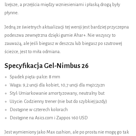
lżejsze, a przejścia między wzniesieniami i płaską drogą były
płynne.
Jedną ze świetnych aktualizacji tej wersji jest bardziej przyczepna
podeszwa zewnętrzna dzięki gumie Ahar+. Nie wszyscy to
zauważą, ale jeśli biegasz w deszczu lub biegasz po szutrowej
ścieżce, jest to miła odmiana.
Specyfikacja Gel-Nimbus 26
Spadek pięta-palce: 8 mm
Waga: 9,2 uncji dla kobiet, 10,7 uncji dla mężczyzn
Styl: Umiarkowanie amortyzowany, neutralny but
Użycie: Codzienny trener (nie but do szybkiej jazdy)
Dostępne w czterech kolorach
Dostępne na Asics.com i Zappos 160 USD
Jest wymieniony jako Max cushion, ale po prostu nie mogę go tak