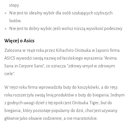
stopy.
Nie jest to idealny wybór dla osób szukających szybszych
butów.
Nie jest to dobry wybór, jeśli wolisz niższą wysokość podeszwy
Więcej o Asics
Założona w 1949 roku przez Kihachiro Onitsuka w Japonii firma
ASICS wywodzi swoją nazwę od łacińskiego wyrażenia "Anima
Sana in Corpore Sano", co oznacza "zdrowy umysł w zdrowym
ciele".
W 1950 roku firma wprowadziła buty do koszykówki, a do 1953
roku rozszerzyła swoją linię produktów o buty do biegania. Jednym
z godnych uwagi dzieł z tej epoki jest Onitsuka Tiger, but do
biegania, który pozostaje popularny do dziś, choć jest używany
głównie jako obuwie codzienne, a nie maratońskie.