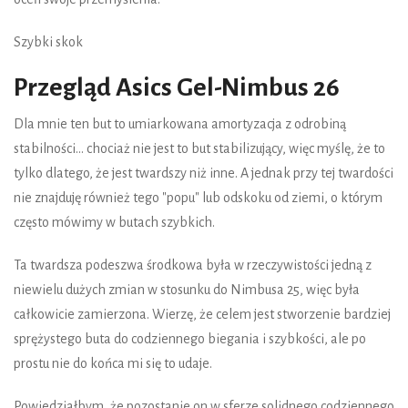
Szybki skok
Przegląd Asics Gel-Nimbus 26
Dla mnie ten but to umiarkowana amortyzacja z odrobiną
stabilności... chociaż nie jest to but stabilizujący, więc myślę, że to
tylko dlatego, że jest twardszy niż inne. A jednak przy tej twardości
nie znajduję również tego "popu" lub odskoku od ziemi, o którym
często mówimy w butach szybkich.
Ta twardsza podeszwa środkowa była w rzeczywistości jedną z
niewielu dużych zmian w stosunku do Nimbusa 25, więc była
całkowicie zamierzona. Wierzę, że celem jest stworzenie bardziej
sprężystego buta do codziennego biegania i szybkości, ale po
prostu nie do końca mi się to udaje.
Powiedziałbym, że pozostanie on w sferze solidnego codziennego