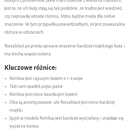
Jednym z problemów, jakie mam obecnie z wieloma markami,
jest to, że ich buty stają się tak podobne, że trudno jest wiedzieć,
czy naprawdę istnieje różnica, która będzie miała dla ciebie
znaczenie. W tym przypadku powiedziałbym, że jest zauważalna
różnica w odczuciach.
Novablast po prostu sprawia wrażenie bardziej miękkiego buta i
ma trochę więcej rockera.
Kluczowe różnice:
Nimbus jest cięższym butem o 1-2 uncje
Taki sam spadek pięta-palce
Nimbus jest nieco twardszym butem
Oba są amortyzowane, ale Novablast jest nieco bardziej
miękki.
Język w modelu Nimbus jest bardziej wyściełany i znajduje się
wyżej na kostce.