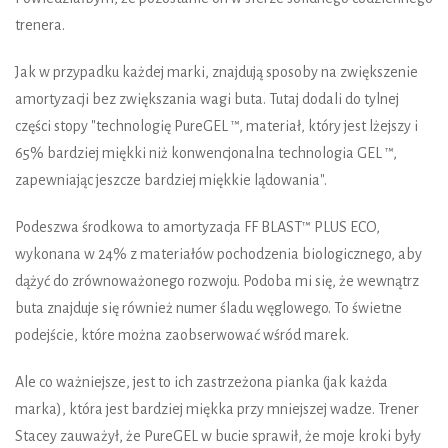
trenera.
Jak w przypadku każdej marki, znajdują sposoby na zwiększenie
amortyzacji bez zwiększania wagi buta. Tutaj dodali do tylnej
części stopy "technologię PureGEL ™, materiał, który jest lżejszy i
65% bardziej miękki niż konwencjonalna technologia GEL ™,
zapewniając jeszcze bardziej miękkie lądowania".
Podeszwa środkowa to amortyzacja FF BLAST™ PLUS ECO,
wykonana w 24% z materiałów pochodzenia biologicznego, aby
dążyć do zrównoważonego rozwoju. Podoba mi się, że wewnątrz
buta znajduje się również numer śladu węglowego. To świetne
podejście, które można zaobserwować wśród marek.
Ale co ważniejsze, jest to ich zastrzeżona pianka (jak każda
marka), która jest bardziej miękka przy mniejszej wadze. Trener
Stacey zauważył, że PureGEL w bucie sprawił, że moje kroki były