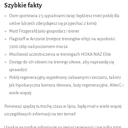
Szybkie fakty
Dom sportowca z 5 sypialniami (więc będziesz mieć pokój dla
siebie lub jeśli zdecydujesz się przyjechać z kimś)
Matt Fitzgerald jako gospodarz i trener
Flagstaff w Arizonie (miejsce treningów elity) na wysokości
7200 stóp nad poziomem morza
Możliwość uczestniczenia w treningach HOKA NAZ Elite
Dostęp do ich siłowni na treningi siłowe, aby naprawdę się
sprawdzić
Pokój regeneracyjny wypełniony zabawnymi rzeczami, takimi
jak hipobaryczna komora tlenowa, buty regeneracyjne, AlterG i
wiele więcej.
Ponieważ spędzę tu trochę czasu w lipcu, będę miał o wiele więcej
szczegółowych informacji na ten temat!
Uzyskaj wszystkie informacje na temat rezerwacji i nie tylko tutaj