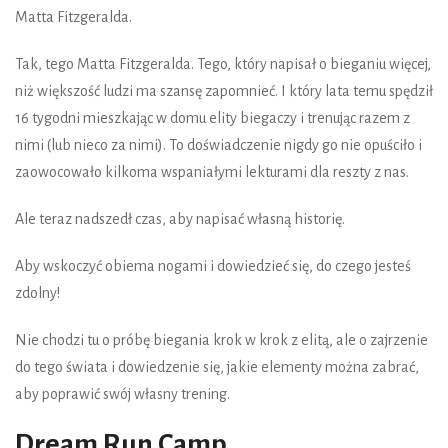
Matta Fitzgeralda.
Tak, tego Matta Fitzgeralda. Tego, który napisał o bieganiu więcej,
niż większość ludzi ma szansę zapomnieć. I który lata temu spędził
16 tygodni mieszkając w domu elity biegaczy i trenując razem z
nimi (lub nieco za nimi). To doświadczenie nigdy go nie opuściło i
zaowocowało kilkoma wspaniałymi lekturami dla reszty z nas.
Ale teraz nadszedł czas, aby napisać własną historię.
Aby wskoczyć obiema nogami i dowiedzieć się, do czego jesteś
zdolny!
Nie chodzi tu o próbę biegania krok w krok z elitą, ale o zajrzenie
do tego świata i dowiedzenie się, jakie elementy można zabrać,
aby poprawić swój własny trening.
Dream Run Camp