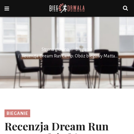
Strona główna
Bieganie
Recenzja Dream Run Camp: Obóz biegowy Matta...
BIEGANIE
Recenzja Dream Run