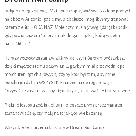
Jadąc na bieg grupowy, Matt zaczął opisywać swój szalony pomysł
na obóz w Arizonie, gdzie my, plebejusze, moglibyśmy trenować
razem z elitą HOKA NAZ. Moje oczy musiały wyglądać jak spodki,
gdy powiedziałem "to brzmi jak druga książka, którą w pełni
nakreśliłem!".
Ile razy wszyscy zastanawialiśmy się, czy mógłbym być szybszy
dzięki mądrzejszemu odżywianiu, gdybym miał przewodnik po
moich treningach siłowych, gdyby ktoś był tam, aby mnie
popchnąć i dał mi WSZYSTKIE narzędzia do regeneracji?
Oczywiście zastanawiamy się nad tym, ponieważ jest to zabawne.
Pięknie jest patrzeć, jak elitarni biegacze płyną przez maraton i
zastanawiać się, czy mają na to jakąkolwiek szansę.
Wszystkie te marzenia łączą się w Dream Run Camp.