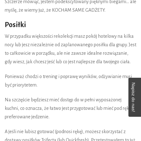
Szczerze mówiąc, jestem podekscytowany pięknymi biegami... ale
myślę, że wiemy już, że KOCHAM SAME GADŻETY.
Posiłki
W przypadku większości rekolekcji masz pokój hotelowy na kilka
nocy lub jesz niezależnie od zaplanowanego posiłku dla grupy. Jest
to całkowicie w porządku, ale nie zawsze idealne rozwiązanie,
gdy wiesz, jak chcesz jeść lub co jest najlepsze dla twojego ciała.
Ponieważ chodzi o trening i poprawę wyników, odżywianie musi
Napisz do nas!
być priorytetem.
Na szczęście będziesz mieć dostęp do w pełni wyposażonej
kuchni, co oznacza, że łatwo jest przygotować lub mieć pod ręką
preferowane jedzenie.
A jeśli nie lubisz gotować (podnosi rękę), możesz skorzystać z
dostawy posiłków Trifecta (lub Quickfresh). Przetestowałem to już