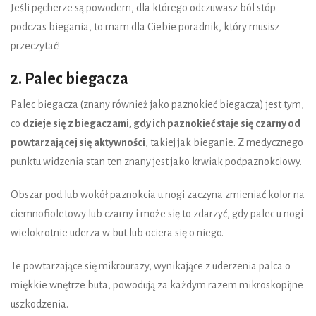
Jeśli pęcherze są powodem, dla którego odczuwasz ból stóp
podczas biegania, to mam dla Ciebie poradnik, który musisz
przeczytać!
2. Palec biegacza
Palec biegacza (znany również jako paznokieć biegacza) jest tym,
co
dzieje się z biegaczami, gdy ich paznokieć staje się czarny od
powtarzającej się aktywności
, takiej jak bieganie. Z medycznego
punktu widzenia stan ten znany jest jako krwiak podpaznokciowy.
Obszar pod lub wokół paznokcia u nogi zaczyna zmieniać kolor na
ciemnofioletowy lub czarny i może się to zdarzyć, gdy palec u nogi
wielokrotnie uderza w but lub ociera się o niego.
Te powtarzające się mikrourazy, wynikające z uderzenia palca o
miękkie wnętrze buta, powodują za każdym razem mikroskopijne
uszkodzenia.