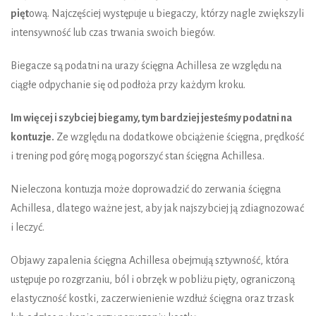
pięt
ową. Najczęściej występuje u biegaczy, którzy nagle zwiększyli
intensywność lub czas trwania swoich biegów.
Biegacze są podatni na urazy ścięgna Achillesa ze względu na
ciągłe odpychanie się od podłoża przy każdym kroku.
Im więcej i szybciej biegamy, tym bardziej jesteśmy podatni na
kontuzje.
Ze względu na dodatkowe obciążenie ścięgna, prędkość
i trening pod górę mogą pogorszyć stan ścięgna Achillesa.
Nieleczona kontuzja może doprowadzić do zerwania ścięgna
Achillesa, dlatego ważne jest, aby jak najszybciej ją zdiagnozować
i leczyć.
Objawy zapalenia ścięgna Achillesa obejmują sztywność, która
ustępuje po rozgrzaniu, ból i obrzęk w pobliżu pięty, ograniczoną
elastyczność kostki, zaczerwienienie wzdłuż ścięgna oraz trzask