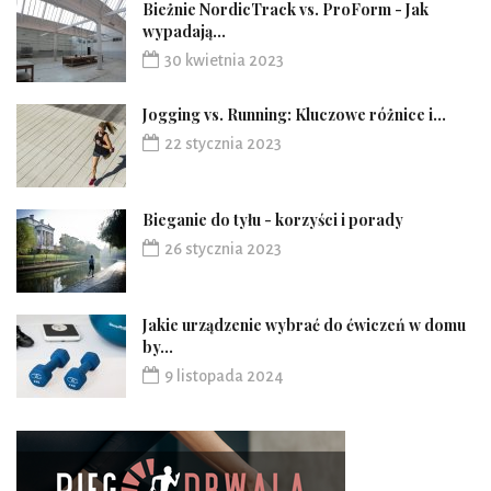
Bieżnie NordicTrack vs. ProForm - Jak
wypadają...
30 kwietnia 2023
Jogging vs. Running: Kluczowe różnice i...
22 stycznia 2023
Bieganie do tyłu - korzyści i porady
26 stycznia 2023
Jakie urządzenie wybrać do ćwiczeń w domu
by...
9 listopada 2024