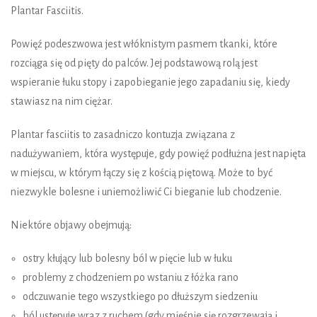
Plantar Fasciitis.
Powięź podeszwowa jest włóknistym pasmem tkanki, które
rozciąga się od pięty do palców. Jej podstawową rolą jest
wspieranie łuku stopy i zapobieganie jego zapadaniu się, kiedy
stawiasz na nim ciężar.
Plantar fasciitis to zasadniczo kontuzja związana z
nadużywaniem, która występuje, gdy powięź podłużna jest napięta
w miejscu, w którym łączy się z kością piętową. Może to być
niezwykle bolesne i uniemożliwić Ci bieganie lub chodzenie.
Niektóre objawy obejmują:
ostry kłujący lub bolesny ból w pięcie lub w łuku
problemy z chodzeniem po wstaniu z łóżka rano
odczuwanie tego wszystkiego po dłuższym siedzeniu
ból ustępuje wraz z ruchem (gdy mięśnie się rozgrzewają i