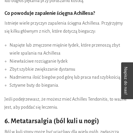
lub odgłos pękania przy poruszaniu kostką.
Co powoduje zapalenie ścięgna Achillesa?
Istnieje wiele przyczyn zapalenia ścięgna Achillesa. Przyjrzyjmy
się kilku głównym z nich, które dotyczą biegaczy:
Napięte lub zmęczone mięśnie łydek, które przenoszą zbyt
wiele spalania na Achillesa
Niewłaściwe rozciąganie łydek
Napisz do nas!
Zbyt szybkie zwiększanie dystansu
Nadmierna ilość biegów pod górę lub praca nad szybkością
Sztywne buty do biegania.
Jeśli podejrzewasz, że możesz mieć Achilles Tendonitis, to ważne
jest, aby poddać się leczeniu.
6. Metatarsalgia (ból kuli u nogi)
Ból w kuli stopy może być uciążliwy dla wielu osób, zwłaszcza