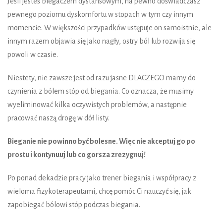
Jeśli jesteś biegaczem dystansowym, na pewno doświadczasz
pewnego poziomu dyskomfortu w stopach w tym czy innym
momencie. W większości przypadków ustępuje on samoistnie, ale
innym razem objawia się jako nagły, ostry ból lub rozwija się
powoli w czasie.
Niestety, nie zawsze jest od razu jasne DLACZEGO mamy do
czynienia z bólem stóp od biegania. Co oznacza, że musimy
wyeliminować kilka oczywistych problemów, a następnie
pracować naszą drogę w dół listy.
Bieganie nie powinno być bolesne. Więc nie akceptuj go po
prostu i kontynuuj lub co gorsza zrezygnuj!
Po ponad dekadzie pracy jako trener biegania i współpracy z
wieloma fizykoterapeutami, chcę pomóc Ci nauczyć się, jak
zapobiegać bólowi stóp podczas biegania.