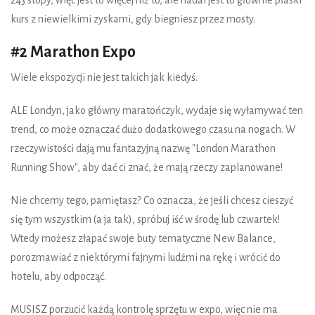
243 stopy, więc jest to więcej niż to, ale nadal jest to głównie płaski
kurs z niewielkimi zyskami, gdy biegniesz przez mosty.
#2 Marathon Expo
Wiele ekspozycji nie jest takich jak kiedyś.
ALE Londyn, jako główny maratończyk, wydaje się wyłamywać ten
trend, co może oznaczać dużo dodatkowego czasu na nogach. W
rzeczywistości dają mu fantazyjną nazwę "London Marathon
Running Show", aby dać ci znać, że mają rzeczy zaplanowane!
Nie chcemy tego, pamiętasz? Co oznacza, że jeśli chcesz cieszyć
się tym wszystkim (a ja tak), spróbuj iść w środę lub czwartek!
Wtedy możesz złapać swoje buty tematyczne New Balance,
porozmawiać z niektórymi fajnymi ludźmi na rękę i wrócić do
hotelu, aby odpocząć.
MUSISZ porzucić każdą kontrolę sprzętu w expo, więc nie ma