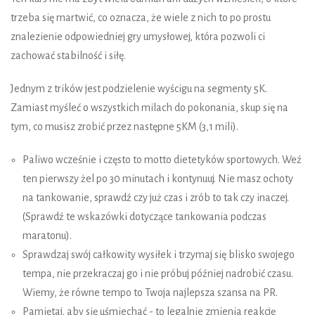
trzeba się martwić, co oznacza, że wiele z nich to po prostu
znalezienie odpowiedniej gry umysłowej, która pozwoli ci
zachować stabilność i siłę.
Jednym z trików jest podzielenie wyścigu na segmenty 5K.
Zamiast myśleć o wszystkich milach do pokonania, skup się na
tym, co musisz zrobić przez następne 5KM (3,1 mili).
Paliwo wcześnie i często to motto dietetyków sportowych. Weź
ten pierwszy żel po 30 minutach i kontynuuj. Nie masz ochoty
na tankowanie, sprawdź czy już czas i zrób to tak czy inaczej.
(Sprawdź te wskazówki dotyczące tankowania podczas
maratonu).
Sprawdzaj swój całkowity wysiłek i trzymaj się blisko swojego
tempa, nie przekraczaj go i nie próbuj później nadrobić czasu.
Wiemy, że równe tempo to Twoja najlepsza szansa na PR.
Pamiętaj, aby się uśmiechać - to legalnie zmienia reakcję