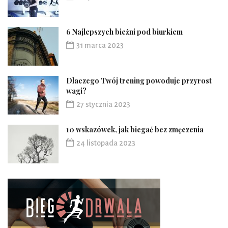
6 Najlepszych bieżni pod biurkiem
31 marca 2023
Dlaczego Twój trening powoduje przyrost
wagi?
27 stycznia 2023
10 wskazówek, jak biegać bez zmęczenia
24 listopada 2023