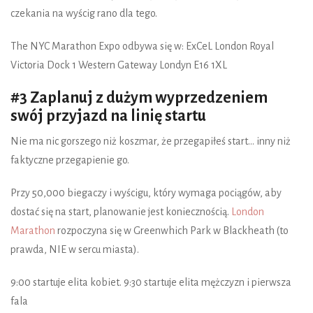
czekania na wyścig rano dla tego.
The NYC Marathon Expo odbywa się w: ExCeL London Royal
Victoria Dock 1 Western Gateway Londyn E16 1XL
#3 Zaplanuj z dużym wyprzedzeniem
swój przyjazd na linię startu
Nie ma nic gorszego niż koszmar, że przegapiłeś start... inny niż
faktyczne przegapienie go.
Przy 50,000 biegaczy i wyścigu, który wymaga pociągów, aby
dostać się na start, planowanie jest koniecznością.
London
Marathon
rozpoczyna się w Greenwhich Park w Blackheath (to
prawda, NIE w sercu miasta).
9:00 startuje elita kobiet. 9:30 startuje elita mężczyzn i pierwsza
fala