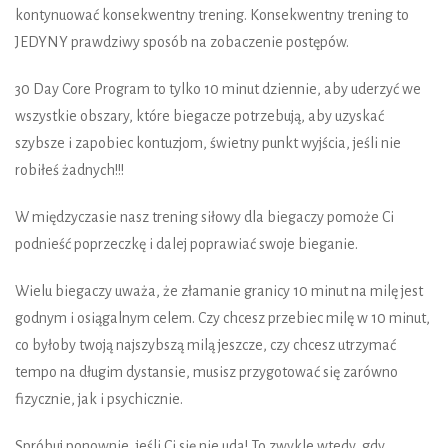
kontynuować konsekwentny trening. Konsekwentny trening to
JEDYNY prawdziwy sposób na zobaczenie postępów.
30 Day Core Program to tylko 10 minut dziennie, aby uderzyć we
wszystkie obszary, które biegacze potrzebują, aby uzyskać
szybsze i zapobiec kontuzjom, świetny punkt wyjścia, jeśli nie
robiłeś żadnych!!!
W międzyczasie nasz trening siłowy dla biegaczy pomoże Ci
podnieść poprzeczkę i dalej poprawiać swoje bieganie.
Wielu biegaczy uważa, że złamanie granicy 10 minut na milę jest
godnym i osiągalnym celem. Czy chcesz przebiec milę w 10 minut,
co byłoby twoją najszybszą milą jeszcze, czy chcesz utrzymać
tempo na długim dystansie, musisz przygotować się zarówno
fizycznie, jak i psychicznie.
Spróbuj ponownie, jeśli Ci się nie uda! To zwykle wtedy, gdy