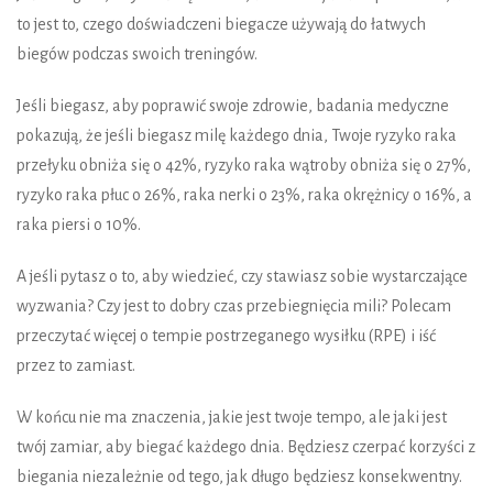
to jest to, czego doświadczeni biegacze używają do łatwych
biegów podczas swoich treningów.
Jeśli biegasz, aby poprawić swoje zdrowie, badania medyczne
pokazują, że jeśli biegasz milę każdego dnia, Twoje ryzyko raka
przełyku obniża się o 42%, ryzyko raka wątroby obniża się o 27%,
ryzyko raka płuc o 26%, raka nerki o 23%, raka okrężnicy o 16%, a
raka piersi o 10%.
A jeśli pytasz o to, aby wiedzieć, czy stawiasz sobie wystarczające
wyzwania? Czy jest to dobry czas przebiegnięcia mili? Polecam
przeczytać więcej o tempie postrzeganego wysiłku (RPE) i iść
przez to zamiast.
W końcu nie ma znaczenia, jakie jest twoje tempo, ale jaki jest
twój zamiar, aby biegać każdego dnia. Będziesz czerpać korzyści z
biegania niezależnie od tego, jak długo będziesz konsekwentny.