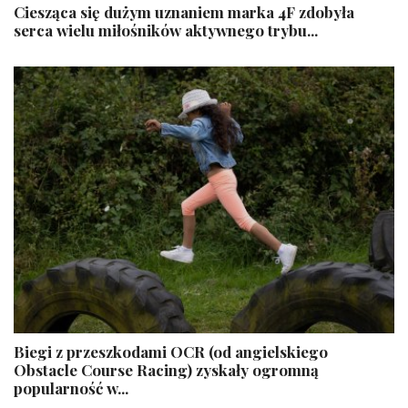
Ciesząca się dużym uznaniem marka 4F zdobyła
serca wielu miłośników aktywnego trybu...
Biegi z przeszkodami OCR (od angielskiego
Obstacle Course Racing) zyskały ogromną
popularność w...