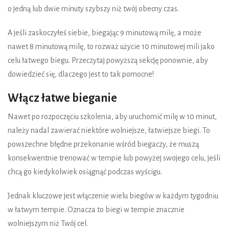
o jedną lub dwie minuty szybszy niż twój obecny czas.
A jeśli zaskoczyłeś siebie, biegając 9 minutową milę, a może
nawet 8 minutową milę, to rozważ użycie 10 minutowej mili jako
celu łatwego biegu. Przeczytaj powyższą sekcję ponownie, aby
dowiedzieć się, dlaczego jest to tak pomocne!
Włącz łatwe bieganie
Nawet po rozpoczęciu szkolenia, aby uruchomić milę w 10 minut,
należy nadal zawierać niektóre wolniejsze, łatwiejsze biegi. To
powszechne błędne przekonanie wśród biegaczy, że muszą
konsekwentnie trenować w tempie lub powyżej swojego celu, jeśli
chcą go kiedykolwiek osiągnąć podczas wyścigu.
Jednak kluczowe jest włączenie wielu biegów w każdym tygodniu
w łatwym tempie. Oznacza to biegi w tempie znacznie
wolniejszym niż Twój cel.