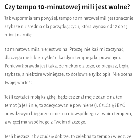
Czy tempo 10-minutowej mili jest wolne?
Jak wspomniałem powyżej, tempo 10 minutowej mili jest znacznie
szybsze niż średnia dla początkujących, która wynosi od 12 do 13
minut na milę.
10 minutowa mila nie jest wolna. Proszę, nie każ mi zaczynać,
dlaczego nie lubię myśleć o każdym tempie jako powolnym.
Ponieważ prawda jest taka, że niektóre z tego, co biegasz, będą
szybsze, a niektóre wolniejsze, to dosłownie tylko opis. Nie ocena
twojej wartości.
Jeśli czytałeś moją książkę, będziesz znał moje zdanie na ten
temat (a jeśli nie, to zdecydowanie powinieneś). Czuć się i BYĆ
prawdziwym biegaczem nie ma nic wspólnego z Twoim tempem,
a więcej ma wspólnego z Twoim dlaczego.
Jeśli biegasz, aby czuć się dobrze, to celebruj to tempo i wiedz, że