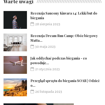
Warte uwagi
Recenzja Saucony Kinvara 14: Lekki but do
biegania
28 sierpnia 2023
Recenzja Dream Run Camp: Obóz biegowy
Matta...
30 maja 2023
Jak oddychać podczas biegania - co
powoduje...
21 stycznia 2023
Przegląd sprzętu do biegania SOAR | Odzież
o...
26 listopada 2023