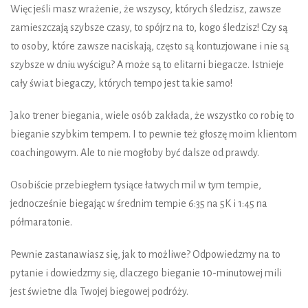
Więc jeśli masz wrażenie, że wszyscy, których śledzisz, zawsze
zamieszczają szybsze czasy, to spójrz na to, kogo śledzisz! Czy są
to osoby, które zawsze naciskają, często są kontuzjowane i nie są
szybsze w dniu wyścigu? A może są to elitarni biegacze. Istnieje
cały świat biegaczy, których tempo jest takie samo!
Jako trener biegania, wiele osób zakłada, że wszystko co robię to
bieganie szybkim tempem. I to pewnie też głoszę moim klientom
coachingowym. Ale to nie mogłoby być dalsze od prawdy.
Osobiście przebiegłem tysiące łatwych mil w tym tempie,
jednocześnie biegając w średnim tempie 6:35 na 5K i 1:45 na
półmaratonie.
Pewnie zastanawiasz się, jak to możliwe? Odpowiedzmy na to
pytanie i dowiedzmy się, dlaczego bieganie 10-minutowej mili
jest świetne dla Twojej biegowej podróży.