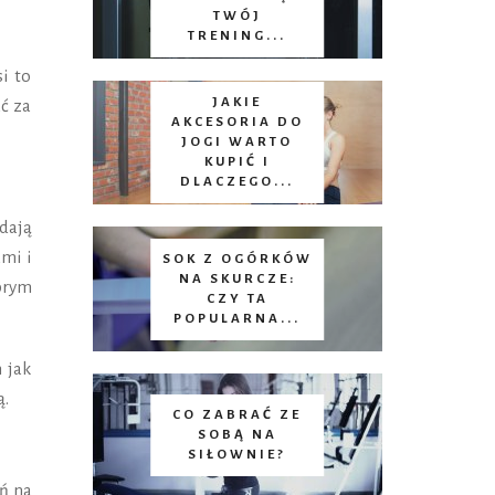
TWÓJ
TRENING...
i to
JAKIE
ć za
AKCESORIA DO
JOGI WARTO
KUPIĆ I
DLACZEGO...
dają
mi i
SOK Z OGÓRKÓW
NA SKURCZE:
brym
CZY TA
POPULARNA...
 jak
ą.
CO ZABRAĆ ZE
SOBĄ NA
SIŁOWNIE?
ń na