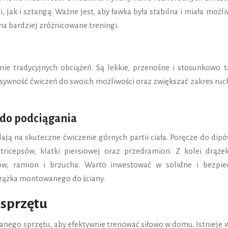
, jak i sztangą. Ważne jest, aby ławka była stabilna i miała możl
na bardziej zróżnicowane treningi.
e tradycyjnych obciążeń. Są lekkie, przenośne i stosunkowo ta
ywność ćwiczeń do swoich możliwości oraz zwiększać zakres ruc
 do podciągania
ą na skuteczne ćwiczenie górnych partii ciała. Poręcze do dipó
tricepsów, klatki piersiowej oraz przedramion. Z kolei drąże
ów, ramion i brzucha. Warto inwestować w solidne i bezpie
drążka montowanego do ściany.
 sprzętu
ego sprzętu, aby efektywnie trenować siłowo w domu. Istnieje w