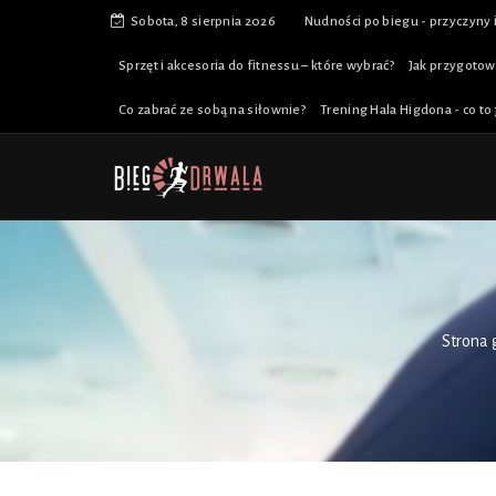
Sobota, 8 sierpnia 2026
Nudności po biegu - przyczyny 
Sprzęt i akcesoria do fitnessu – które wybrać?
Jak przygotow
Co zabrać ze sobą na siłownie?
Trening Hala Higdona - co to 
Strona