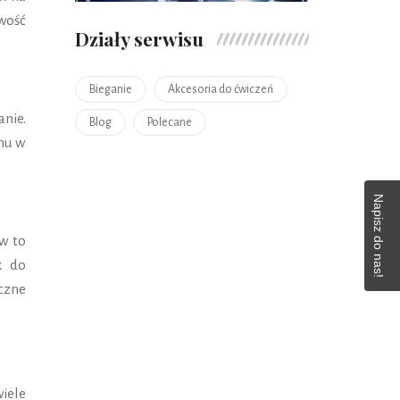
iwość
Działy serwisu
Bieganie
Akcesoria do ćwiczeń
nie.
Blog
Polecane
hu w
Napisz do nas!
w to
k do
czne
iele