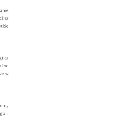
anie
ożna
tkie
ątku
ażne
oże w
cemy
go i