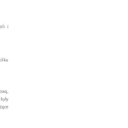
li i
ilka
ową,
były
żące