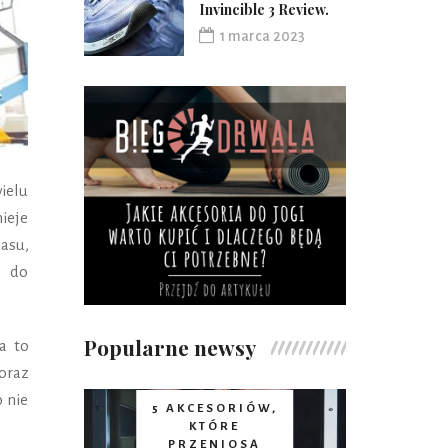
Invincible 3 Review.
1 marca 2023
ielu
nieje
asu,
ń do
Popularne newsy
a to
oraz
o nie
5 AKCESORIÓW,
KTÓRE
PRZENIOSĄ