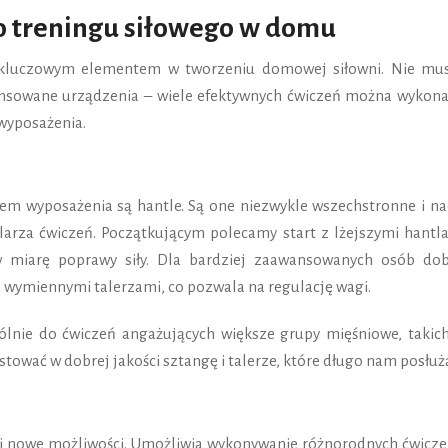
o treningu siłowego w domu
 kluczowym elementem w tworzeniu domowej siłowni. Nie mus
ansowane urządzenia – wiele efektywnych ćwiczeń można wykona
wyposażenia.
m wyposażenia są hantle. Są one niezwykle wszechstronne i na
arza ćwiczeń. Początkującym polecamy start z lżejszymi hantla
w miarę poprawy siły. Dla bardziej zaawansowanych osób do
 wymiennymi talerzami, co pozwala na regulację wagi.
ólnie do ćwiczeń angażujących większe grupy mięśniowe, takich
stować w dobrej jakości sztangę i talerze, które długo nam posłuż
i nowe możliwości. Umożliwia wykonywanie różnorodnych ćwicze