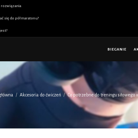
i rozwiązania
ać się do półmaratonu?
jest?
BIEGANIE
A
 główna
Akcesoria do ćwiczeń
Co potrzebne do treningu siłowego