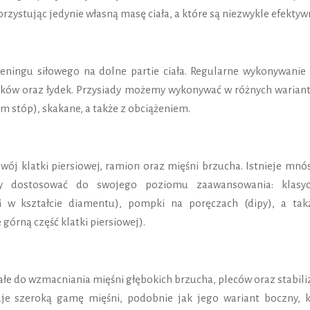
ystując jedynie własną masę ciała, a które są niezwykle efektyw
reningu siłowego na dolne partie ciała. Regularne wykonywanie 
ków oraz łydek. Przysiady możemy wykonywać w różnych wariant
 stóp), skakane, a także z obciążeniem.
wój klatki piersiowej, ramion oraz mięśni brzucha. Istnieje mnó
 dostosować do swojego poziomu zaawansowania: klasyc
 w kształcie diamentu), pompki na poręczach (dipy), a tak
órną część klatki piersiowej).
ałe do wzmacniania mięśni głębokich brzucha, pleców oraz stabili
uje szeroką gamę mięśni, podobnie jak jego wariant boczny, k