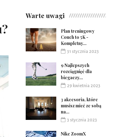
Warte uwagi
u?
Plan treningowy
Couch to 5K -
Kompletny...
31 stycznia 2023
9 Najlepszych
rozciągnięć dla
biegaczy...
29 kwietnia 2023
3 akcesoria, które
musisz mieć ze sobą
na...
3 stycznia 2023
Nike ZoomX