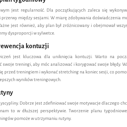
wym jest regularność. Dla początkujących zaleca się wykonyw
mi przerwy między sesjami. W miarę zdobywania doświadczenia m
ażne jest również, aby plan był zróżnicowany i obejmował wszys
emy dysproporcji w sylwetce.
rewencja kontuzji
czeń jest kluczowa dla uniknięcia kontuzji. Warto na pocz
 swoje treningi, aby móc analizować i korygować swoje błędy. W
ię przed treningiem i wykonać stretching na koniec sesji, co pom
o lepszych wyników treningowych.
utyny
cypliny. Dobrze jest zdefiniować swoje motywacje dlaczego ch
e nam to w dłuższej perspektywie. Tworzenie planu tygodniowe
eningów pomoże w utrzymaniu rutyny.