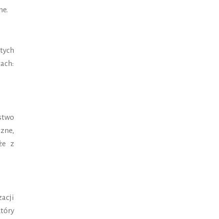
ne.
tych
ach:
stwo
zne,
że z
zacji
tóry