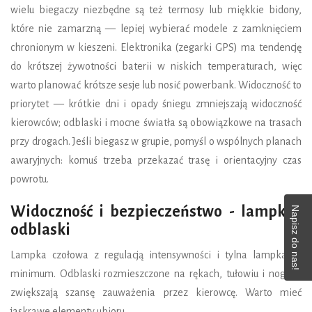
wielu biegaczy niezbędne są też termosy lub miękkie bidony,
które nie zamarzną — lepiej wybierać modele z zamknięciem
chronionym w kieszeni. Elektronika (zegarki GPS) ma tendencję
do krótszej żywotności baterii w niskich temperaturach, więc
warto planować krótsze sesje lub nosić powerbank. Widoczność to
priorytet — krótkie dni i opady śniegu zmniejszają widoczność
kierowców; odblaski i mocne światła są obowiązkowe na trasach
przy drogach. Jeśli biegasz w grupie, pomyśl o wspólnych planach
awaryjnych: komuś trzeba przekazać trasę i orientacyjny czas
powrotu.
Widoczność i bezpieczeństwo - lampki i
Napisz do nas!
odblaski
Lampka czołowa z regulacją intensywności i tylna lampka to
minimum. Odblaski rozmieszczone na rękach, tułowiu i nogach
zwiększają szansę zauważenia przez kierowcę. Warto mieć
jaskrawe elementy ubioru.