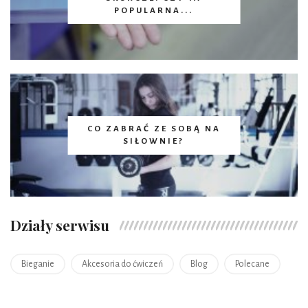
POPULARNA...
CO ZABRAĆ ZE SOBĄ NA
SIŁOWNIE?
Działy serwisu
Bieganie
Akcesoria do ćwiczeń
Blog
Polecane