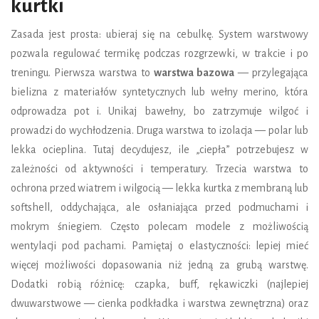
kurtki
Zasada jest prosta: ubieraj się na cebulkę. System warstwowy
pozwala regulować termikę podczas rozgrzewki, w trakcie i po
treningu. Pierwsza warstwa to
warstwa bazowa
— przylegająca
bielizna z materiałów syntetycznych lub wełny merino, która
odprowadza pot i. Unikaj bawełny, bo zatrzymuje wilgoć i
prowadzi do wychłodzenia. Druga warstwa to izolacja — polar lub
lekka ocieplina. Tutaj decydujesz, ile „ciepła” potrzebujesz w
zależności od aktywności i temperatury. Trzecia warstwa to
ochrona przed wiatrem i wilgocią — lekka kurtka z membraną lub
softshell, oddychająca, ale osłaniająca przed podmuchami i
mokrym śniegiem. Często polecam modele z możliwością
wentylacji pod pachami. Pamiętaj o elastyczności: lepiej mieć
więcej możliwości dopasowania niż jedną za grubą warstwę.
Dodatki robią różnicę: czapka, buff, rękawiczki (najlepiej
dwuwarstwowe — cienka podkładka i warstwa zewnętrzna) oraz