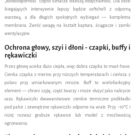
„wodoodporność” często oznacza słabszą oddychalność. Dla osób
biegających intensywnie lepszy będzie softshell z odporną
warstwą, a dla długich spokojnych wybiegań — kompletna
membrana. Zwróć uwagę na kształt kaptura, ściągacze i zamki
wentylacyjne.
Ochrona głowy, szyi i dłoni - czapki, buffy i
rękawiczki
Przez głowę ucieka dużo ciepła, więc dobra czapka to must-have.
Cienka czapka z merino przy niższych temperaturach i cieńsza z
polaru przy umiarkowanym mrozie. Buff to wielofunkcyjny
element — chroni szyję, część twarzy i może służyć jako nakrycie
uszu. Rękawiczki dwuwarstwowe: cienkie termiczne podkładki
pod palce i zewnętrzne rękawiczki odporne na wiatr. Przy -10°C i
niżej rozważ grubsze rękawice lub model z możliwością
ogrzewania.