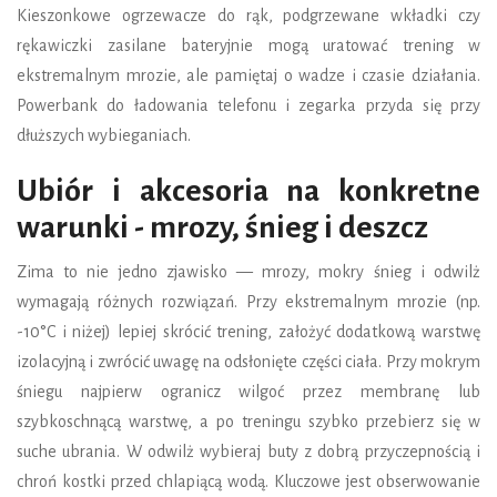
Kieszonkowe ogrzewacze do rąk, podgrzewane wkładki czy
rękawiczki zasilane bateryjnie mogą uratować trening w
ekstremalnym mrozie, ale pamiętaj o wadze i czasie działania.
Powerbank do ładowania telefonu i zegarka przyda się przy
dłuższych wybieganiach.
Ubiór i akcesoria na konkretne
warunki - mrozy, śnieg i deszcz
Zima to nie jedno zjawisko — mrozy, mokry śnieg i odwilż
wymagają różnych rozwiązań. Przy ekstremalnym mrozie (np.
-10°C i niżej) lepiej skrócić trening, założyć dodatkową warstwę
izolacyjną i zwrócić uwagę na odsłonięte części ciała. Przy mokrym
śniegu najpierw ogranicz wilgoć przez membranę lub
szybkoschnącą warstwę, a po treningu szybko przebierz się w
suche ubrania. W odwilż wybieraj buty z dobrą przyczepnością i
chroń kostki przed chlapiącą wodą. Kluczowe jest obserwowanie