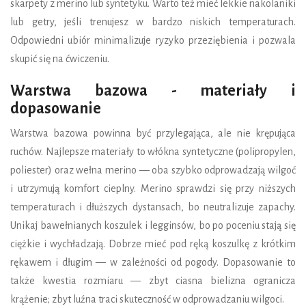
skarpety z merino lub syntetyku. Warto też mieć lekkie nakolaniki
lub getry, jeśli trenujesz w bardzo niskich temperaturach.
Odpowiedni ubiór minimalizuje ryzyko przeziębienia i pozwala
skupić się na ćwiczeniu.
Warstwa bazowa - materiały i
dopasowanie
Warstwa bazowa powinna być przylegająca, ale nie krępująca
ruchów. Najlepsze materiały to włókna syntetyczne (polipropylen,
poliester) oraz wełna merino — oba szybko odprowadzają wilgoć
i utrzymują komfort cieplny. Merino sprawdzi się przy niższych
temperaturach i dłuższych dystansach, bo neutralizuje zapachy.
Unikaj bawełnianych koszulek i legginsów, bo po poceniu stają się
ciężkie i wychładzają. Dobrze mieć pod ręką koszulkę z krótkim
rękawem i długim — w zależności od pogody. Dopasowanie to
także kwestia rozmiaru — zbyt ciasna bielizna ogranicza
krążenie; zbyt luźna traci skuteczność w odprowadzaniu wilgoci.